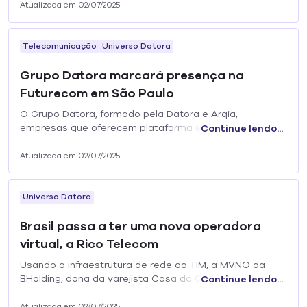
Atualizada em 02/07/2025
Telecomunicação
Universo Datora
Grupo Datora marcará presença na
Futurecom em São Paulo
O Grupo Datora, formado pela Datora e Arqia,
empresas que oferecem plataforma e soluções
Continue lendo...
inteligentes de conectividade nos mais diversos
segmentos, estará presente na Futurecom 2022.
Atualizada em 02/07/2025
Universo Datora
Brasil passa a ter uma nova operadora
virtual, a Rico Telecom
Usando a infraestrutura de rede da TIM, a MVNO da
BHolding, dona da varejista Casa do Celular, inicia suas
Continue lendo...
atividades em Santarém (PA).
Atualizada em 02/07/2025