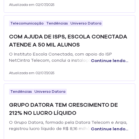
interior do país, onde predomina a atividade
Atualizada em 02/07/2025
agropecuária, contribuem...
Telecomunicação
Tendências
Universo Datora
COM AJUDA DE ISPS, ESCOLA CONECTADA
ATENDE A 50 MIL ALUNOS
O Instituto Escola Conectada, com apoio do ISP
NetCintra Telecom, conclui a instalação de internet em
Continue lendo...
12 escolas da cidade de Vargem Grande Paulista, na
Região Metropolitana de São Paulo,...
Atualizada em 02/07/2025
Tendências
Universo Datora
GRUPO DATORA TEM CRESCIMENTO DE
212% NO LUCRO LÍQUIDO
O Grupo Datora, formado pela Datora Telecom e Arqia,
registrou lucro líquido de R$ 8,16 milhões no terceiro
Continue lendo...
trimestre