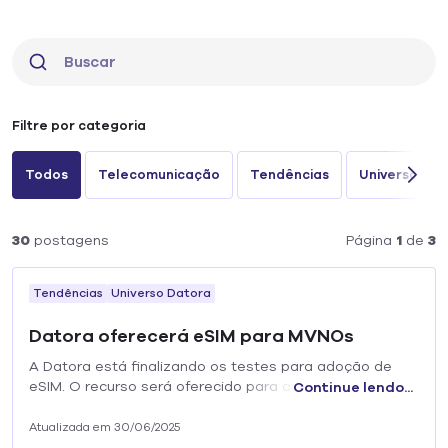
Filtre por categoria
Todos
Telecomunicação
Tendências
Universo Dat
30
postagens
Página
1
de
3
Tendências
Universo Datora
Datora oferecerá eSIM para MVNOs
A Datora está finalizando os testes para adoção de
eSIM. O recurso será oferecido para as operadoras
Continue lendo...
móveis virtuais (MVNOs) conectadas à sua plataforma
como credenciadas.
Atualizada em 30/06/2025