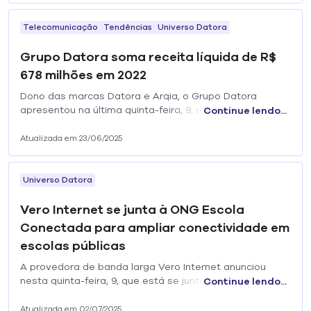
Telecomunicação
Tendências
Universo Datora
Grupo Datora soma receita líquida de R$
678 milhões em 2022
Dono das marcas Datora e Arqia, o Grupo Datora
apresentou na última quinta-feira, 9, resultados
Continue lendo...
financeiros para o ano de 2022. No período, a empresa
de conectividade e serviços somou...
Atualizada em 23/06/2025
Universo Datora
Vero Internet se junta à ONG Escola
Conectada para ampliar conectividade em
escolas públicas
A provedora de banda larga Vero Internet anunciou
nesta quinta-feira, 9, que está se juntando ao Instituto
Continue lendo...
Escola Conectada, voltado à instalação de
conectividade na rede pública de ensino.
Atualizada em 02/07/2025