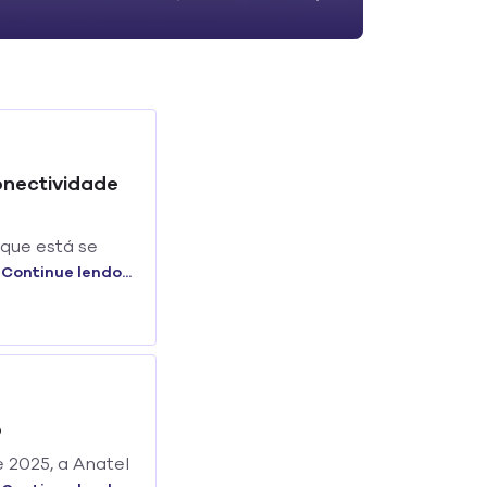
onectividade
 que está se
vidade na rede
Continue lendo...
o
e 2025, a Anatel