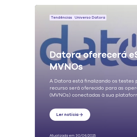
Tendências
Universo Datora
Datora oferecerá e
MVNOs
A Datora está finalizando os testes
recurso será oferecido para as oper
(MVNOs) conectadas à sua platafor
Ler notícia
Atualizada em 30/06/2025