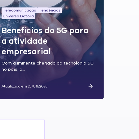
Telecomunicação
Tendências
Universo Datora
Benefícios do 5G para
a atividade
empresarial
Com a iminente chegada da tecnologia 5G
no país, a...
Atualizada em 23/06/2025