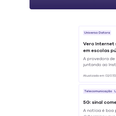
Universo Datora
Vero Internet
em escolas pú
A provedora de b
juntando ao Ins
pública de ensin
Atualizada em 02/07/
Telecomunicação
U
5G: sinal com
A notícia é boa 