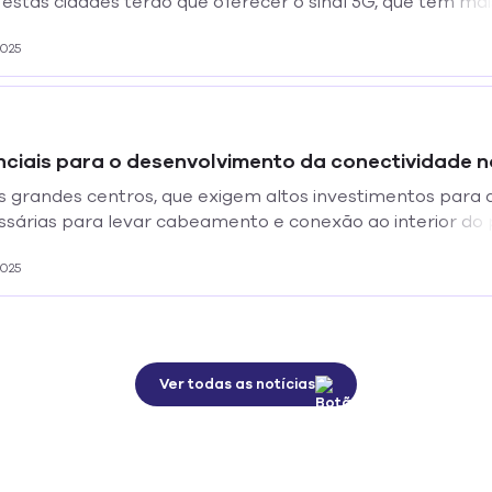
estas cidades terão que oferecer o sinal 5G, que tem mai
 uma empresa está se antecipando e oferecendo o serviç
2025
nciais para o desenvolvimento da conectividade 
os grandes centros, que exigem altos investimentos para 
ssárias para levar cabeamento e conexão ao interior do 
vidade agropecuária, contribuem para a indicação das p
2025
as nessas regiões.
Ver todas as notícias