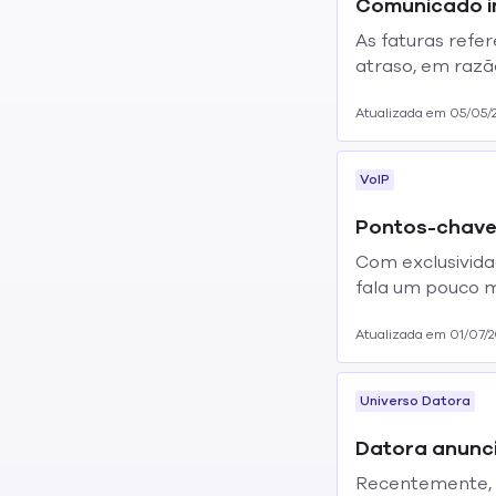
Comunicado im
As faturas ref
atraso, em razã
a migração da...
Atualizada em 05/05/
VoIP
Pontos-chave
Com exclusivida
fala um pouco m
Atualizada em 01/07/2
Universo Datora
Datora anunci
Recentemente, o