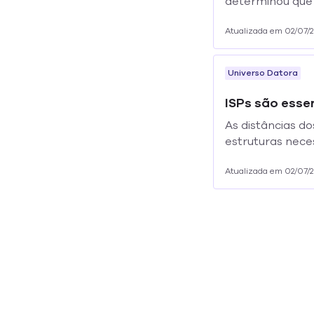
determinou que 
Ribeirão Preto,
Atualizada em 02/07/
cidade.
Universo Datora
ISPs são esse
As distâncias d
estruturas nece
predomina a ati
Atualizada em 02/07/
médias operador