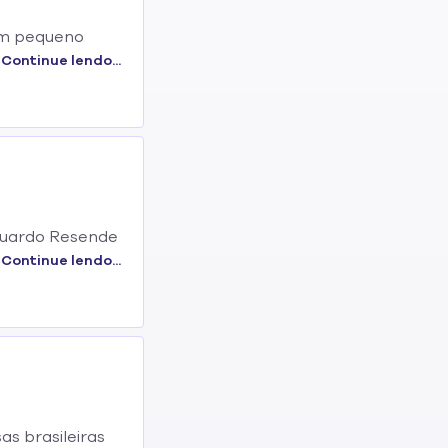
um pequeno
s sistemas após
Continue lendo...
Eduardo Resende
omunicações,...
Continue lendo...
s brasileiras