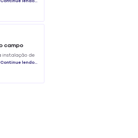
s rapidez. Em
Continue lendo...
o num bairro da
no campo
a instalação de
país, onde
Continue lendo...
equenas e