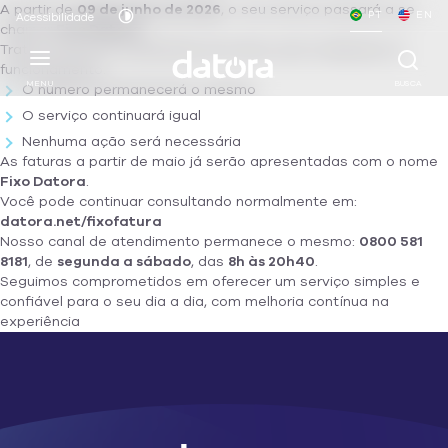
A partir de
09 de junho de 2026
, o seu serviço passará a se
PT
EN
Acessibilidade
chamar
Fixo Datora
.
Trata-se de uma atualização de marca, sem mudanças no
funcionamento.
MENU
BUSCA
O número permanecerá o mesmo
O serviço continuará igual
Nenhuma ação será necessária
As faturas a partir de maio já serão apresentadas com o nome
Fixo Datora
.
Você pode continuar consultando normalmente em:
datora.net/fixofatura
Nosso canal de atendimento permanece o mesmo:
0800 581
8181
, de
segunda a sábado
, das
8h às 20h40
.
Seguimos comprometidos em oferecer um serviço simples e
confiável para o seu dia a dia, com melhoria contínua na
experiência