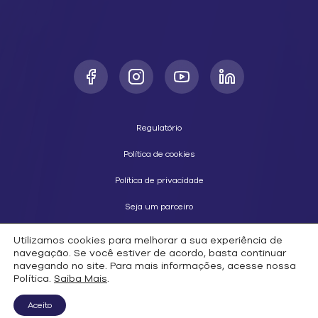
Regulatório
Política de cookies
Política de privacidade
Seja um parceiro
Utilizamos cookies para melhorar a sua experiência de
navegação. Se você estiver de acordo, basta continuar
navegando no site. Para mais informações, acesse nossa
2026 © Copyright Datora. Todos os direitos reservados.
"Conectando o futuro com tecnologia e inteligência."
Política.
Saiba Mais
.
Aceito